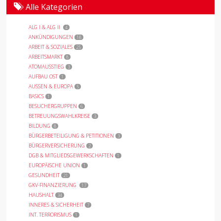
Alle Kategorien
ALG I & ALG II
4
ANKÜNDIGUNGEN
18
ARBEIT & SOZIALES
25
ARBEITSMARKT
8
ATOMAUSSTIEG
3
AUFBAU OST
1
AUSSEN & EUROPA
5
BASICS
1
BESUCHERGRUPPEN
6
BETREUUNGSWAHLKREISE
3
BILDUNG
8
BÜRGERBETEILIGUNG & PETITIONEN
3
BÜRGERVERSICHERUNG
2
DGB & MITGLIEDSGEWERKSCHAFTEN
1
EUROPÄISCHE UNION
1
GESUNDHEIT
21
GKV-FINANZIERUNG
17
HAUSHALT
34
INNERES & SICHERHEIT
7
INT. TERRORISMUS
1