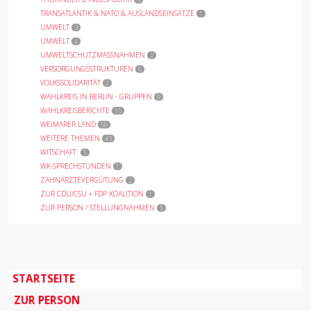
TRANSATLANTIK & NATO & AUSLANDSEINSÄTZE
1
UMWELT
3
UMWELT
4
UMWELTSCHUTZMASSNAHMEN
2
VERSORGUNGSSTRUKTUREN
6
VOLKSSOLIDARITÄT
1
WAHLKREIS IN BERLIN - GRUPPEN
9
WAHLKREISBERICHTE
15
WEIMARER LAND
58
WEITERE THEMEN
43
WITSCHAFT
5
WK-SPRECHSTUNDEN
1
ZAHNÄRZTEVERGÜTUNG
2
ZUR CDU/CSU + FDP KOALITION
1
ZUR PERSON / STELLUNGNAHMEN
5
STARTSEITE
ZUR PERSON