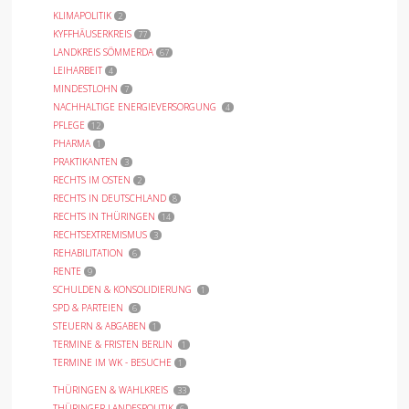
KLIMAPOLITIK
2
KYFFHÄUSERKREIS
77
LANDKREIS SÖMMERDA
67
LEIHARBEIT
4
MINDESTLOHN
7
NACHHALTIGE ENERGIEVERSORGUNG
4
PFLEGE
12
PHARMA
1
PRAKTIKANTEN
3
RECHTS IM OSTEN
2
RECHTS IN DEUTSCHLAND
8
RECHTS IN THÜRINGEN
14
RECHTSEXTREMISMUS
3
REHABILITATION
6
RENTE
9
SCHULDEN & KONSOLIDIERUNG
1
SPD & PARTEIEN
6
STEUERN & ABGABEN
1
TERMINE & FRISTEN BERLIN
1
TERMINE IM WK - BESUCHE
1
THÜRINGEN & WAHLKREIS
33
THÜRINGER LANDESPOLITIK
6