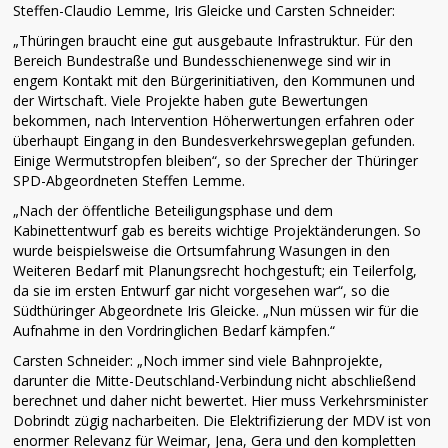
Steffen-Claudio Lemme, Iris Gleicke und Carsten Schneider:
„Thüringen braucht eine gut ausgebaute Infrastruktur. Für den
Bereich Bundestraße und Bundesschienenwege sind wir in
engem Kontakt mit den Bürgerinitiativen, den Kommunen und
der Wirtschaft. Viele Projekte haben gute Bewertungen
bekommen, nach Intervention Höherwertungen erfahren oder
überhaupt Eingang in den Bundesverkehrswegeplan gefunden.
Einige Wermutstropfen bleiben“, so der Sprecher der Thüringer
SPD-Abgeordneten Steffen Lemme.
„Nach der öffentliche Beteiligungsphase und dem
Kabinettentwurf gab es bereits wichtige Projektänderungen. So
wurde beispielsweise die Ortsumfahrung Wasungen in den
Weiteren Bedarf mit Planungsrecht hochgestuft; ein Teilerfolg,
da sie im ersten Entwurf gar nicht vorgesehen war“, so die
Südthüringer Abgeordnete Iris Gleicke. „Nun müssen wir für die
Aufnahme in den Vordringlichen Bedarf kämpfen.“
Carsten Schneider: „Noch immer sind viele Bahnprojekte,
darunter die Mitte-Deutschland-Verbindung nicht abschließend
berechnet und daher nicht bewertet. Hier muss Verkehrsminister
Dobrindt zügig nacharbeiten. Die Elektrifizierung der MDV ist von
enormer Relevanz für Weimar, Jena, Gera und den kompletten